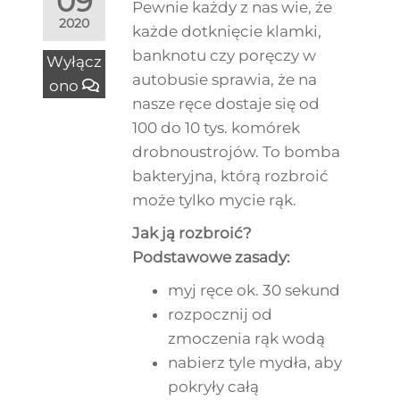
09
Pewnie każdy z nas wie, że
2020
każde dotknięcie klamki,
banknotu czy poręczy w
Wyłącz
autobusie sprawia, że na
ono
nasze ręce dostaje się od
100 do 10 tys. komórek
drobnoustrojów. To bomba
bakteryjna, którą rozbroić
może tylko mycie rąk.
Jak ją rozbroić?
Podstawowe zasady:
myj ręce ok. 30 sekund
rozpocznij od
zmoczenia rąk wodą
nabierz tyle mydła, aby
pokryły całą