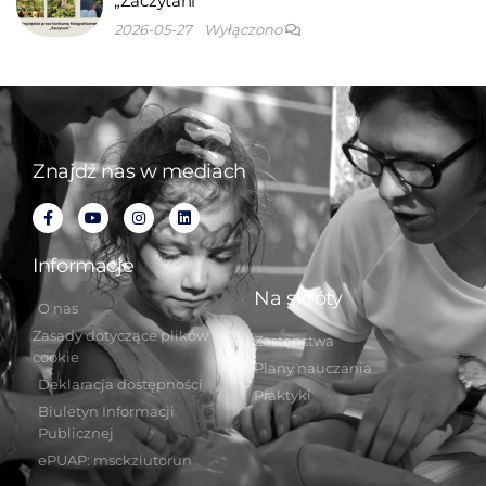
„Zaczytani”
2026-05-27
Wyłączono
Znajdź nas w mediach
Informacje
Na skróty
O nas
Zasady dotyczące plików
Zastępstwa
cookie
Plany nauczania
Deklaracja dostępności
Praktyki
Biuletyn Informacji
Publicznej
ePUAP: msckziutorun