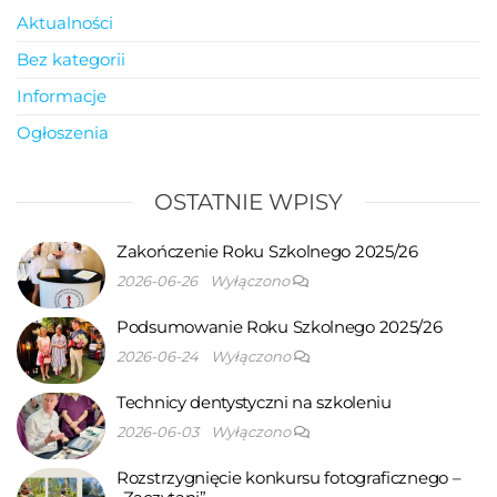
Aktualności
Bez kategorii
Informacje
Ogłoszenia
OSTATNIE WPISY
Zakończenie Roku Szkolnego 2025/26
2026-06-26
Wyłączono
Podsumowanie Roku Szkolnego 2025/26
2026-06-24
Wyłączono
Technicy dentystyczni na szkoleniu
2026-06-03
Wyłączono
Rozstrzygnięcie konkursu fotograficznego –