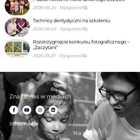
2026-06-24
Wyłączono
Technicy dentystyczni na szkoleniu
2026-06-03
Wyłączono
Rozstrzygnięcie konkursu fotograficznego –
„Zaczytani”
2026-05-27
Wyłączono
Znajdź nas w mediach
Informacje
Na skróty
O nas