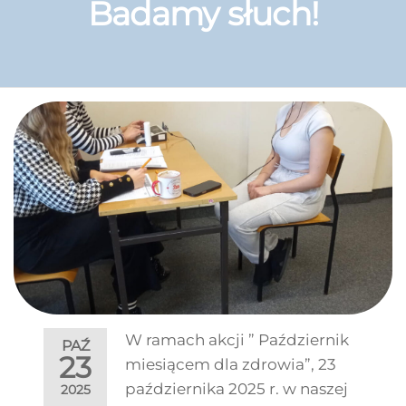
Badamy słuch!
W ramach akcji ” Październik
PAŹ
23
miesiącem dla zdrowia”, 23
października 2025 r. w naszej
2025